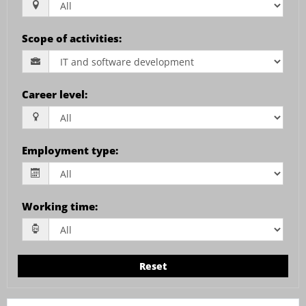
Scope of activities
:
Career level
:
Employment type
:
Working time
:
Reset